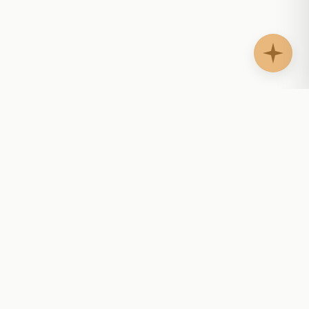
AgentShelf.ai
AS
Agentes de IA para sitios web que responden
preguntas, guían compradores, apoyan clientes y
ayudan a los equipos a dar seguimiento con
contexto.
Docs legibles por IA:
llms.txt
·
llms-marketplace.txt
·
llms-full.txt
PLATAFORMA
Gobernanza de costos