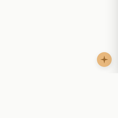
AgentShelf.ai
AS
Agentes de IA para sitios web que responden
preguntas, guían compradores, apoyan clientes y